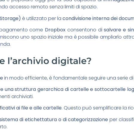
endo accesso remoto senza limiti di spazio.
Storage)
è utilizzato per la
condivisione interna dei docum
d a pagamento come
Dropbox
consentono di
salvare e si
orniscono uno spazio iniziale ma è possibile ampliarlo attrav
enda.
l’archivio digitale?
le
in modo efficiente, è fondamentale seguire una serie di
e una struttura gerarchica di cartelle e sottocartelle log
enti archiviati.
ativi ai file e alle cartelle
. Questo può semplificare la ri
 sistema di etichettatura
o di categorizzazione
per classi
rto.