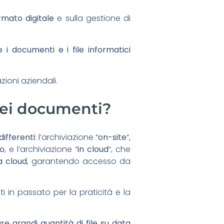
rmato digitale
e sulla gestione di
 documenti e i file informatici
ioni aziendali.
 dei documenti?
ifferenti
: l’archiviazione “
on-site
“,
to
, e l’archiviazione “
in cloud
“, che
a cloud
, garantendo accesso da
ti in passato per la praticità e la
e grandi quantità di file su data