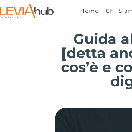
Home
Chi Sia
Guida a
[detta an
cos’è e c
di