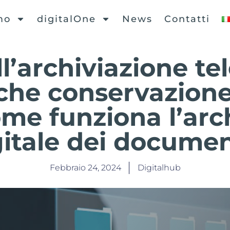
mo
digitalOne
News
Contatti
ll’archiviazione te
che conservazione 
ome funziona l’arc
gitale dei documen
Febbraio 24, 2024
Digitalhub