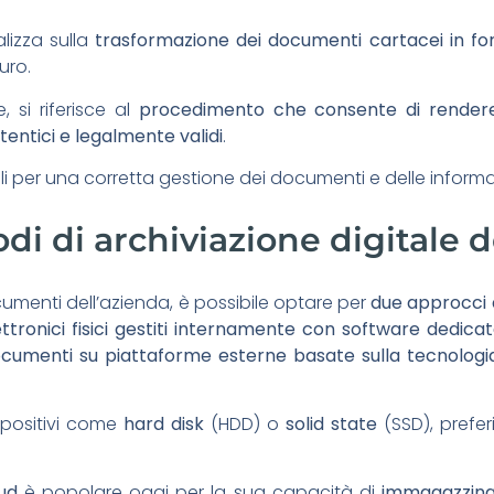
lizza sulla
trasformazione dei documenti cartacei in fo
uro.
e, si riferisce al
procedimento che consente di rendere i
utentici e legalmente validi
.
li per una corretta gestione dei documenti e delle informaz
odi di archiviazione digitale
cumenti dell’azienda, è possibile optare per
due approcci d
elettronici fisici gestiti internamente con software dedica
cumenti su piattaforme esterne basate sulla tecnologi
spositivi come
hard disk
(HDD) o
solid state
(SSD), preferi
oud
è popolare oggi per la sua capacità di
immagazzinar