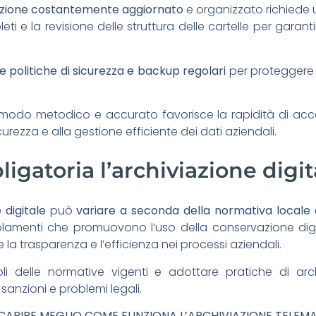
azione costantemente aggiornato
e organizzato richiede
ti e la revisione delle struttura delle cartelle per garant
 politiche di sicurezza e backup regolari
per proteggere 
n modo metodico e accurato favorisce la rapidità di acce
curezza e alla gestione efficiente dei dati aziendali.
gatoria l’archiviazione digit
e digitale
può
variare a seconda della normativa locale 
amenti che promuovono l’uso della conservazione digit
e la trasparenza e l’efficienza nei processi aziendali.
i delle normative vigenti e adottare pratiche di archi
 sanzioni e problemi legali.
CAPIRE MEGLIO COME FUNZIONA L’ARCHIVIAZIONE TELEM