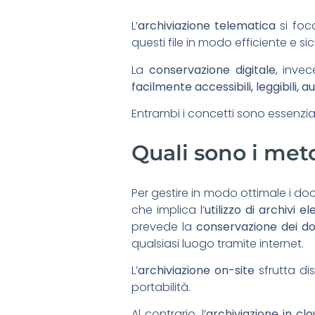
L’
archiviazione telematica
si foca
questi file in modo efficiente e sic
La
conservazione digitale
, invec
facilmente accessibili, leggibili, a
Entrambi i concetti sono essenzia
Quali sono i met
Per gestire in modo ottimale i do
che implica l’
utilizzo di archivi 
prevede la
conservazione dei do
qualsiasi luogo tramite internet.
L’
archiviazione on-site
sfrutta di
portabilità.
Al contrario, l’
archiviazione in cl