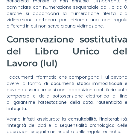
periodicità mensile e non annuale
. L’importante è
cominciare con numerazione sequenziale da 1, o da 0,
perché si abbandona la numerazione riferita alla
vidimazione cartacea per iniziarne una con regole
differenti in cui non serve alcuna vidimazione.
Conservazione sostitutiva
del Libro Unico del
Lavoro (lul)
I documenti informatici che compongono il lul devono
avere la forma di
documenti statici immodificabili
e
devono essere emessi con l’apposizione del riferimento
temporale e della sottoscrizione elettronica al fine
di
garantirne l’attestazione della data, l’autenticità e
l’integrità
.
Vanno infatti assicurate la
consultabilità
, l’
inalterabilità
,
l’
integrità
dei dati e la
sequenzialità
cronologica
delle
operazioni eseguite nel rispetto delle regole tecniche.