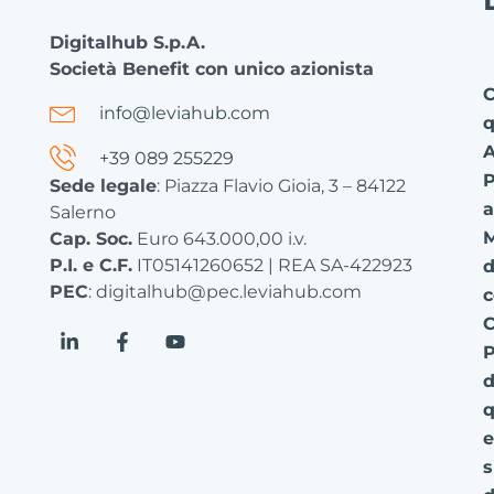
Digitalhub S.p.A.
Società Benefit con unico azionista
C
info@leviahub.com
q
+39 089 255229
P
Sede legale
: Piazza Flavio Gioia, 3 – 84122
a
Salerno
Cap. Soc.
Euro 643.000,00 i.v.
P.I. e C.F.
IT05141260652 | REA SA-422923
d
PEC
: digitalhub@pec.leviahub.com
c
C
P
d
q
e
s