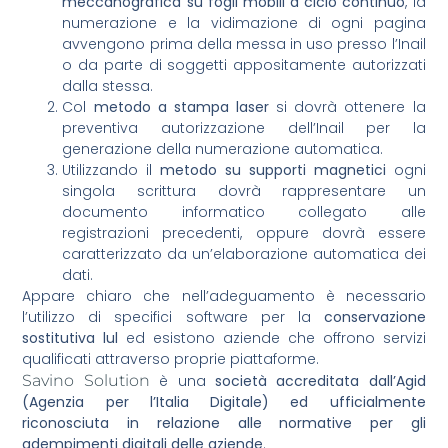
meccanografica su fogli mobili a ciclo continuo
, la
numerazione e la vidimazione di ogni pagina
avvengono prima della messa in uso presso l’Inail
o da parte di soggetti appositamente autorizzati
dalla stessa.
Col
metodo a stampa laser
si dovrà ottenere la
preventiva autorizzazione dell’Inail per la
generazione della numerazione automatica.
Utilizzando il
metodo su supporti magnetici
ogni
singola scrittura dovrà rappresentare un
documento informatico collegato alle
registrazioni precedenti, oppure dovrà essere
caratterizzato da un’elaborazione automatica dei
dati.
Appare chiaro che nell’adeguamento è necessario
l’utilizzo di specifici software per la
conservazione
sostitutiva lul
ed esistono aziende che offrono servizi
qualificati attraverso proprie piattaforme.
Savino Solution
è una
società accreditata dall’Agid
(Agenzia per l’Italia Digitale) ed ufficialmente
riconosciuta in relazione alle normative per gli
adempimenti digitali delle aziende
.