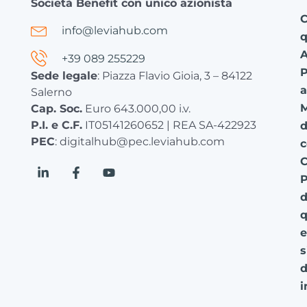
Società Benefit con unico azionista
C
info@leviahub.com
q
+39 089 255229
P
Sede legale
: Piazza Flavio Gioia, 3 – 84122
a
Salerno
Cap. Soc.
Euro 643.000,00 i.v.
P.I. e C.F.
IT05141260652 | REA SA-422923
d
PEC
: digitalhub@pec.leviahub.com
c
C
P
d
q
e
s
d
i