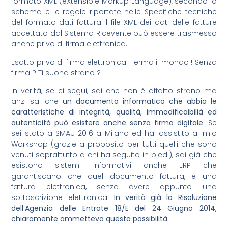
formato XML (eXtensible Markup Language), secondo lo
schema e le regole riportate nelle Specifiche tecniche
del formato dati fattura Il file XML dei dati delle fatture
accettato dal Sistema Ricevente può essere trasmesso
anche privo di firma elettronica.
Esatto privo di firma elettronica. Ferma il mondo ! Senza
firma ? Ti suona strano ?
In verità, se ci segui, sai che non è affatto strano ma
anzi sai che
un documento informatico che abbia le
caratteristiche di integrità, qualità, immodificaibilià ed
autenticità può esistere anche senza firma digitale.
Se
sei stato a SMAU 2016 a Milano ed hai assistito al mio
Workshop (grazie a proposito per tutti quelli che sono
venuti soprattutto a chi ha seguito in piedi), sai già che
esistono sistemi informativi anche ERP che
garantiscano che quel documento fattura, è una
fattura elettronica, senza avere appunto una
sottoscrizione elettronica.
In verità già la Risoluzione
dell’Agenzia delle Entrate 18/E del 24 Giugno 2014,
chiaramente ammetteva questa possibilità.