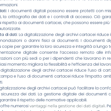
ormazioni.
dati
: I documenti digitali possono essere protetti con m
ri, la crittografia dei dati e i controlli di accesso. Ciò 
i rispetto ai documenti cartacei, che possono essere più 
utorizzate.
ta di dati
: La digitalizzazione degli archivi cartacei riduce 
 inondazioni o danni fisici ai documenti. I documenti d
ù copie per garantire la loro sicurezza e integrità a lungo 
entazione digitale consente l’accesso remoto alle inf
azioni con più sedi o per i dipendenti che lavorano in re
asi momento migliora la flessibilità e l’efficienza del lavor
a digitalizzazione degli archivi cartacei riduce l’uso di car
stampa e l’uso di documenti cartacei riduce l’impatto amb
i.
igitalizzazione degli archivi cartacei può facilitare la conf
sicurezza dei dati. La gestione digitale dei documenti c
rantire il rispetto delle normative applicabili.
e offre numerosi
. P
vantaggi nella gestione dei dati digitali