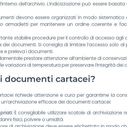
interno dell’archivio. L’indicizzazione può essere basata s
umenti devono essere organizzati in modo sistematico all’
te o armadietti per mantenere un ordine coerente e faci
rtante stabilire procedure per il controllo di accesso agli a
za dei documenti. Si consiglia di limitare l’accesso solo a
de e preleva i documenti.
ondamentale prestare attenzione all’ambiente di conservazio
alle variazioni di temperatura per preservare l’integrità dei
i documenti cartacei?
rtacei richiede attenzione e cura per garantirne la co
 un’archiviazione efficace dei documenti cartacei:
priati
: È consigliabile utilizzare scatole di archiviazione r
nni fisici, polvere o umidità.
tore di archiviazione deve essere etichettato in modo c