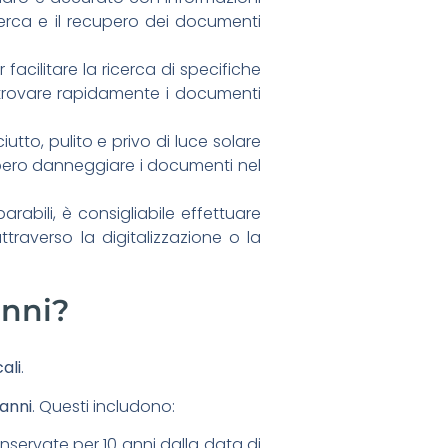
cerca e il recupero dei documenti
acilitare la ricerca di specifiche
i trovare rapidamente i documenti
tto, pulito e privo di luce solare
bbero danneggiare i documenti nel
arabili, è consigliabile effettuare
raverso la digitalizzazione o la
anni?
ali
.
anni
. Questi includono:
onservate per 10 anni dalla data di