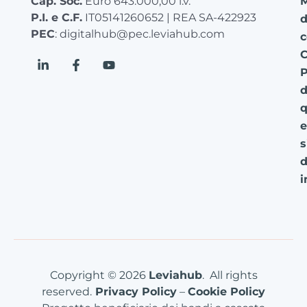
Cap. Soc.
Euro 643.000,00 i.v.
P.I. e C.F.
IT05141260652 | REA SA-422923
d
PEC
: digitalhub@pec.leviahub.com
c
C
P
d
q
e
s
d
i
Copyright © 2026
Leviahub
. All rights
reserved.
Privacy Policy
–
Cookie Policy