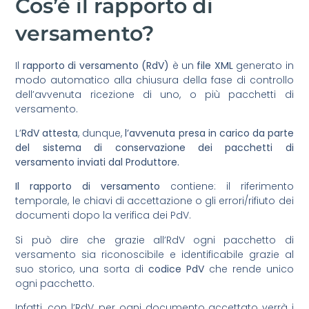
Cos’è il rapporto di
versamento?
Il
rapporto di versamento (RdV)
è un
file XML
generato in
modo automatico alla chiusura della fase di controllo
dell’avvenuta ricezione di uno, o più pacchetti di
versamento.
L’
RdV attesta
, dunque,
l’avvenuta presa in carico da parte
del sistema di conservazione dei pacchetti di
versamento inviati dal Produttore.
Il rapporto di versamento
contiene: il riferimento
temporale, le chiavi di accettazione o gli errori/rifiuto dei
documenti dopo la verifica dei PdV.
Si può dire che grazie all’RdV ogni pacchetto di
versamento sia riconoscibile e identificabile grazie al
suo storico, una sorta di
codice PdV
che rende unico
ogni pacchetto.
Infatti, con l’RdV, per ogni documento accettato verrà i