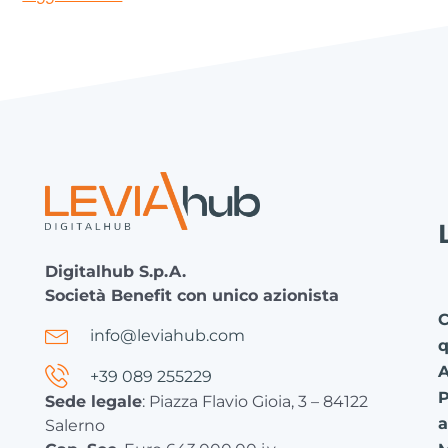
Digitalhub S.p.A.
Società Benefit con unico azionista
C
info@leviahub.com
q
+39 089 255229
P
Sede legale
: Piazza Flavio Gioia, 3 – 84122
a
Salerno