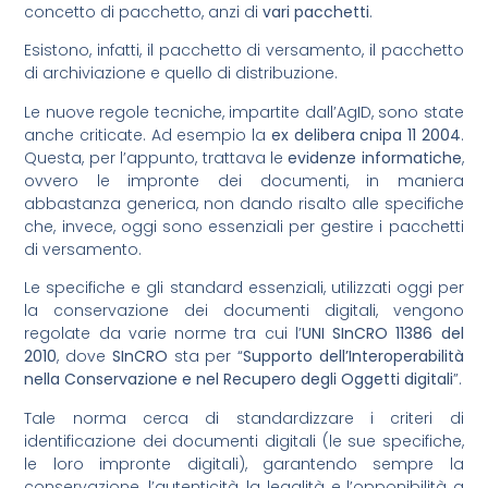
concetto di pacchetto, anzi di
vari pacchetti
.
Esistono, infatti, il pacchetto di versamento, il pacchetto
di archiviazione e quello di distribuzione.
Le nuove regole tecniche, impartite dall’AgID, sono state
anche criticate. Ad esempio la
ex delibera cnipa 11 2004
.
Questa, per l’appunto, trattava le
evidenze informatiche
,
ovvero le impronte dei documenti, in maniera
abbastanza generica, non dando risalto alle specifiche
che, invece, oggi sono essenziali per gestire i pacchetti
di versamento.
Le specifiche e gli standard essenziali, utilizzati oggi per
la conservazione dei documenti digitali, vengono
regolate da varie norme tra cui l’
UNI SInCRO 11386 del
2010
, dove
SInCRO
sta per “
Supporto dell’Interoperabilità
nella Conservazione e nel Recupero degli Oggetti digitali
”.
Tale norma cerca di standardizzare i criteri di
identificazione dei documenti digitali (le sue specifiche,
le loro impronte digitali), garantendo sempre la
conservazione, l’autenticità, la legalità e l’opponibilità a