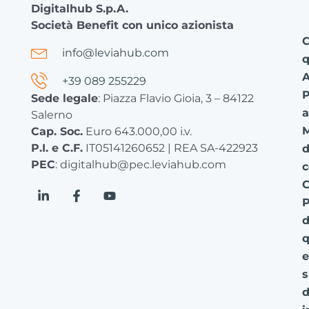
Digitalhub S.p.A.
Società Benefit con unico azionista
C
info@leviahub.com
q
+39 089 255229
P
Sede legale
: Piazza Flavio Gioia, 3 – 84122
a
Salerno
Cap. Soc.
Euro 643.000,00 i.v.
P.I. e C.F.
IT05141260652 | REA SA-422923
d
PEC
: digitalhub@pec.leviahub.com
c
C
P
d
q
e
s
d