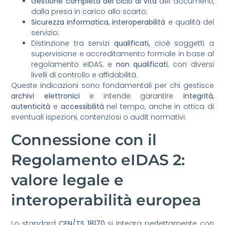
Gestione completa del ciclo di vita
dei documenti,
dalla presa in carico allo scarto;
Sicurezza informatica
,
interoperabilità
e qualità del
servizio;
Distinzione tra servizi
qualificati,
cioè soggetti a
supervisione e accreditamento formale in base al
regolamento eIDAS, e
non qualificati
, con diversi
livelli di controllo e affidabilità.
Queste indicazioni sono fondamentali per chi gestisce
archivi elettronici
e intende garantire
integrità
,
autenticità
e
accessibilità
nel tempo, anche in ottica di
eventuali ispezioni, contenziosi o audit normativi.
Connessione con il
Regolamento eIDAS 2:
valore legale e
interoperabilità europea
Lo standard
CEN/TS 18170
si integra perfettamente con